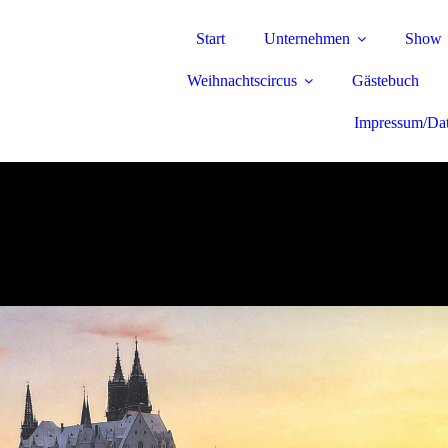
Start
Unternehmen
Show
Weihnachtscircus
Gästebuch
Impressum/Dat