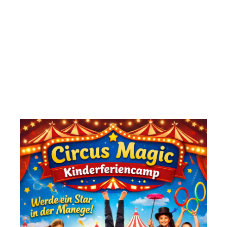
Telefonisch 0177 2932613
Oder E-Mail info@circus-magic.de
Veranstaltungsort Dresden
DD. Strehlen
Reicker Straße Neben Otto Dix center
Galavorstellung Freitags pro Person 10 EUR
Kartenzahlung nicht möglich